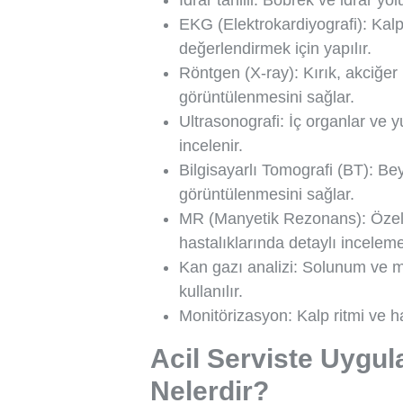
İdrar tahlili: Böbrek ve idrar yolu
EKG (Elektrokardiyografi): Kalp 
değerlendirmek için yapılır.
Röntgen (X-ray): Kırık, akciğer 
görüntülenmesini sağlar.
Ultrasonografi: İç organlar ve 
incelenir.
Bilgisayarlı Tomografi (BT): Be
görüntülenmesini sağlar.
MR (Manyetik Rezonans): Özell
hastalıklarında detaylı incelem
Kan gazı analizi: Solunum ve 
kullanılır.
Monitörizasyon: Kalp ritmi ve hay
Acil Serviste Uygul
Nelerdir?