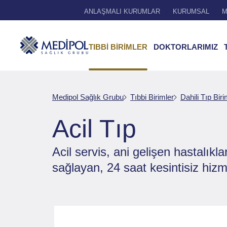
ANLAŞMALI KURUMLAR
KURUMSAL
M
TIBBİ BİRİMLER
DOKTORLARIMIZ
Medipol Sağlık Grubu
Tıbbi Birimler
Dahili Tıp Biri
Acil Tıp
Acil servis, ani gelişen hastalıkla
sağlayan, 24 saat kesintisiz hizme