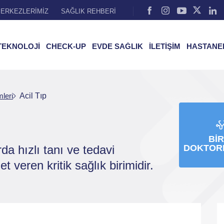
ERKEZLERİMİZ
SAĞLIK REHBERİ
TEKNOLOJİ
CHECK-UP
EVDE SAĞLIK
İLETİŞİM
HASTANE
mleri
Acil Tıp
BIR
rda hızlı tanı ve tedavi
DOKTOR
t veren kritik sağlık birimidir.