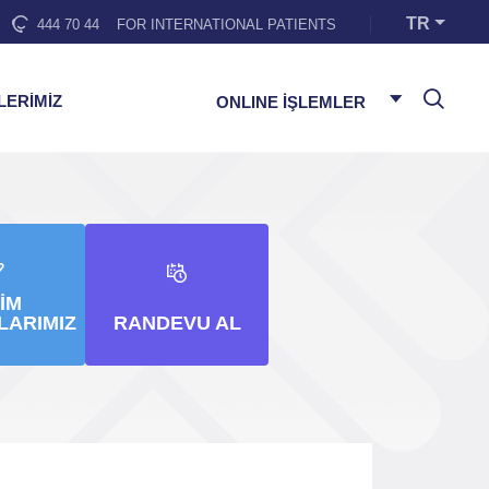
TR
444 70 44
FOR INTERNATIONAL PATIENTS
LERİMİZ
ONLINE İŞLEMLER
IM
LARIMIZ
RANDEVU AL