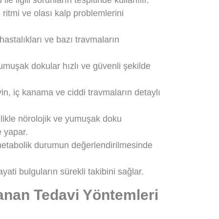
 ile ilgili sorunların tespitinde kullanılır.
ritmi ve olası kalp problemlerini
hastalıkları ve bazı travmaların
yumuşak dokular hızlı ve güvenli şekilde
yin, iç kanama ve ciddi travmaların detaylı
ikle nörolojik ve yumuşak doku
e yapar.
metabolik durumun değerlendirilmesinde
ati bulguların sürekli takibini sağlar.
anan Tedavi Yöntemleri