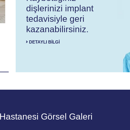
dişlerinizi implant
tedavisiyle geri
kazanabilirsiniz.
17.11.2020
03.10.202
"Alzheimer’ı yavaşlatmanın bir diğer yolu
Ağrıdan
DETAYLI BILGI
hasta yakınından geçiyor"
 Hastanesi Görsel Galeri