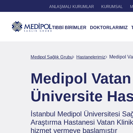
ANLAŞMALI KURUMLAR
KURUMSAL
M
TIBBİ BİRİMLER
DOKTORLARIMIZ
Medipol Sağlık Grubu
Hastanelerimiz
Medipol Va
Medipol Vatan
Üniversite Ha
İstanbul Medipol Üniversitesi S
Araştırma Hastanesi Vatan Klinik
hizmet vermeye başlamıştır