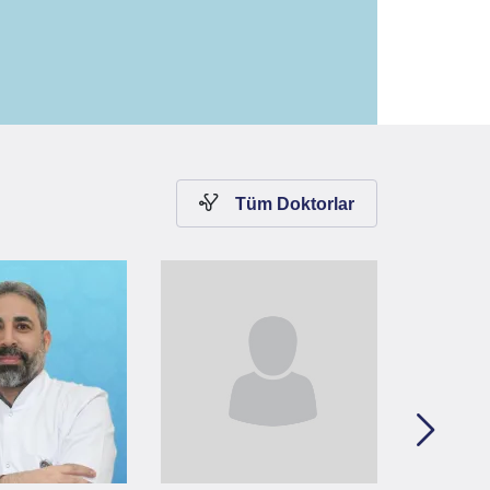
Leaflet
|
©
OpenStreetMap
contributors
Tüm Doktorlar