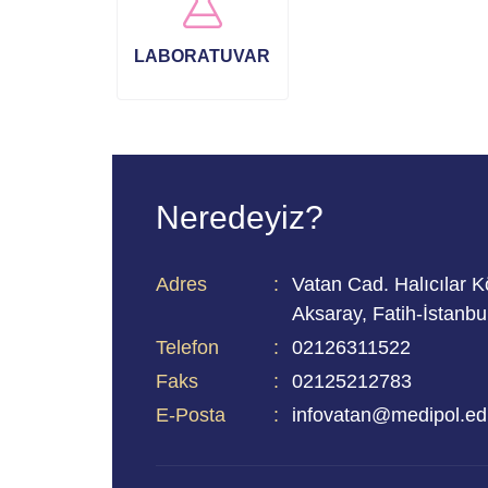
LABORATUVAR
Neredeyiz?
Adres
Vatan Cad. Halıcılar 
Aksaray, Fatih-İstanbu
Telefon
02126311522
Faks
02125212783
E-Posta
infovatan@medipol.edu