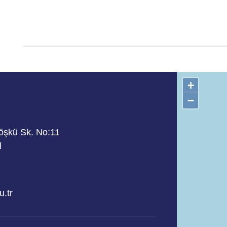
+
−
Köşkü Sk. No:11
l
.tr