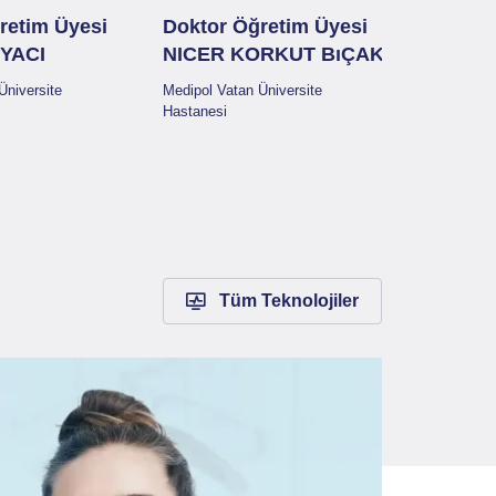
Doktor Öğretim Üyesi
retim Üyesi
Doktor 
NICER KORKUT BıÇAK
YACI
YELİZ 
Medipol Vatan Üniversite
Üniversite
Medipol Vat
Hastanesi
Hastanesi
Tüm Teknolojiler