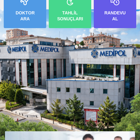
DOKTOR
TAHLİL
RANDEVU
ARA
SONUÇLARI
AL