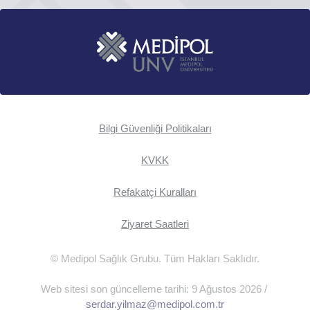
Bilgi Güvenliği Politikaları
KVKK
Refakatçi Kuralları
Ziyaret Saatleri
© Medipol Sağlık Grubu. Tüm Hakları Saklıdır.
Web sitesi son güncelleme tarihi: 9 Ağustos 2026 /
serdar.yilmaz@medipol.com.tr