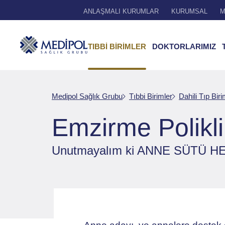
ANLAŞMALI KURUMLAR
KURUMSAL
M
TIBBİ BİRİMLER
DOKTORLARIMIZ
Medipol Sağlık Grubu
Tıbbi Birimler
Dahili Tıp Biri
Emzirme Polikli
Unutmayalım ki ANNE SÜTÜ H