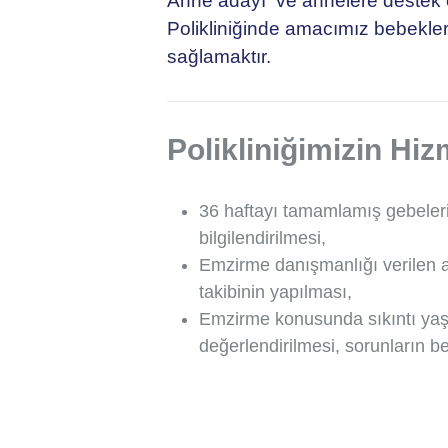
Anne adayı ve annelere destek
Polikliniğinde amacımız bebekl
sağlamaktır.
Polikliniğimizin Hiz
36 haftayı tamamlamış gebele
bilgilendirilmesi,
Emzirme danışmanlığı verilen a
takibinin yapılması,
Emzirme konusunda sıkıntı yaş
değerlendirilmesi, sorunların 