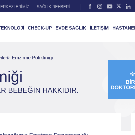
ERKEZLERİMİZ
SAĞLIK REHBERİ
TEKNOLOJİ
CHECK-UP
EVDE SAĞLIK
İLETİŞİM
HASTANE
mleri
Emzirme Polikliniği
niği
BIR
DOKTOR
ER BEBEĞİN HAKKIDIR.