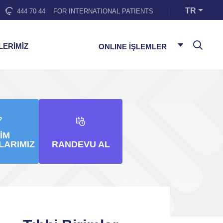
TR
444 70 44
FOR INTERNATIONAL PATIENTS
LERİMİZ
ONLINE İŞLEMLER
IM
LARIMIZ
RANDEVU AL