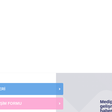
ERİ
Medip
İŞİM FORMU
geliş
haber