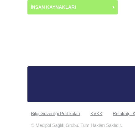
İNSAN KAYNAKLARI
Bilgi Güvenliği Politikaları
KVKK
Refakatçi K
© Medipol Sağlık Grubu. Tüm Hakları Saklıdır.