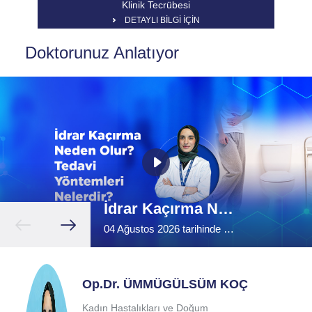
Klinik Tecrübesi
DETAYLI BİLGİ İÇİN
Doktorunuz Anlatıyor
İdrar Kaçırma Neden Olur? Tedavi Yöntemleri Nelerdir? | Kadınlarda İdrar Kaçırma
04 Ağustos 2026 tarihinde yayımlandı.
Op.Dr. ÜMMÜGÜLSÜM KOÇ
Kadın Hastalıkları ve Doğum