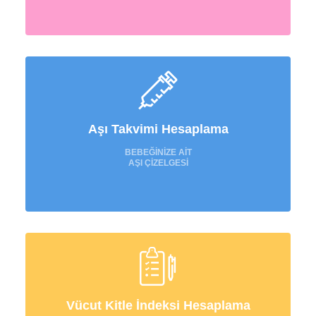
Aşı Takvimi Hesaplama
BEBEĞİNİZE AİT
AŞI ÇİZELGESİ
Vücut Kitle İndeksi Hesaplama