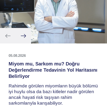
05.08.2026
04.08
03.08
02.08
01.08
31.07
30.07
Miyom mu, Sarkom mu? Doğru
Pro
Çoc
Hav
Yaz
Bet
70 
Değerlendirme Tedavinin Yol Haritasını
Enf
Teh
Göl
Olm
Rom
Kap
Belirliyor
Aya
Diz 
Çocu
Yaz 
Yaz 
Çocu
yaş
olan
havu
tük
enfe
Rahimde görülen miyomların büyük bölümü
Teke
geli
kay
risk
içec
sonr
iyi huylu olsa da bazı kitleler nadir görülen
iler
yol 
gere
sakl
ancak hayati risk taşıyan rahim
yoğ
olab
edeb
sarkomlarıyla karışabiliyor.
72 y
DE
DE