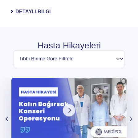
Gru
DE
man
DE
DE
DETAYLI BİLGİ
kalk
DE
Hasta Hikayeleri