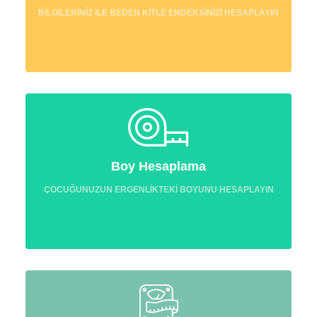
BİLGİLERİNİZ İLE BEDEN KİTLE ENDEKSİNİZİ HESAPLAYIN
Boy Hesaplama
ÇOCUĞUNUZUN ERGENLİKTEKİ BOYUNU HESAPLAYIN