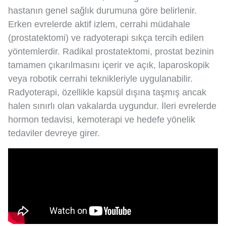
hastanın genel sağlık durumuna göre belirlenir.
Erken evrelerde aktif izlem, cerrahi müdahale
(prostatektomi) ve radyoterapi sıkça tercih edilen
yöntemlerdir. Radikal prostatektomi, prostat bezinin
tamamen çıkarılmasını içerir ve açık, laparoskopik
veya robotik cerrahi teknikleriyle uygulanabilir.
Radyoterapi, özellikle kapsül dışına taşmış ancak
halen sınırlı olan vakalarda uygundur. İleri evrelerde
hormon tedavisi, kemoterapi ve hedefe yönelik
tedaviler devreye girer.