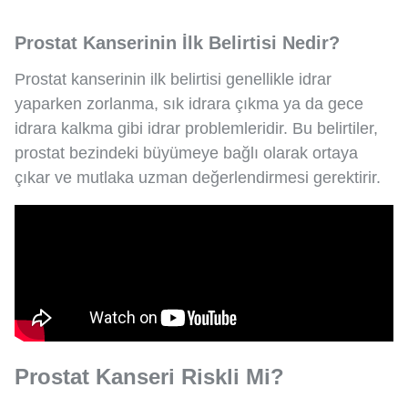
Prostat Kanserinin İlk Belirtisi Nedir?
Prostat kanserinin ilk belirtisi genellikle idrar
yaparken zorlanma, sık idrara çıkma ya da gece
idrara kalkma gibi idrar problemleridir. Bu belirtiler,
prostat bezindeki büyümeye bağlı olarak ortaya
çıkar ve mutlaka uzman değerlendirmesi gerektirir.
Prostat Kanseri Riskli Mi?