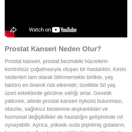
Prostat Kanseri Neden Olur?
Prostat kanseri, prostat bezindeki hücrelerin
kontrolsüz çoğalmasıyla oluşan bir hastalıktır. Kesin
nedenleri tam olarak bilinmemekle birlikte, yaş
faktörü en önemli risk etkenidir; özellikle 50 yaş
üzeri erkeklerde görülme sıklığı artar. Genetik
yatkınlık, ailede prostat kanseri öyküsü bulunması,
obezite, sağlıksız beslenme alışkanlıkları ve
hormonal değişiklikler de hastalığın gelişiminde rol
oynayabilir. Ayrıca, yüksek ısıda pişirilmiş gıdaların,