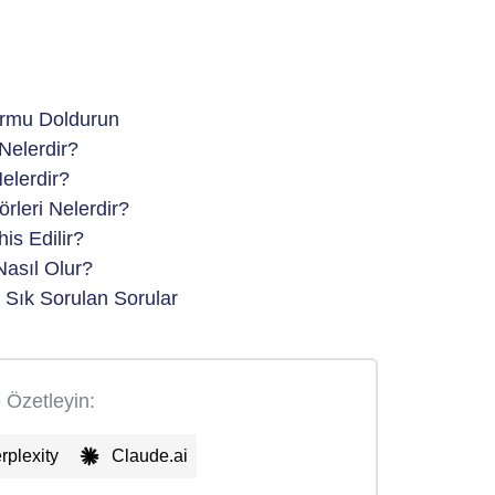
ormu Doldurun
 Nelerdir?
elerdir?
rleri Nelerdir?
is Edilir?
Nasıl Olur?
 Sık Sorulan Sorular
e Özetleyin:
rplexity
Claude.ai