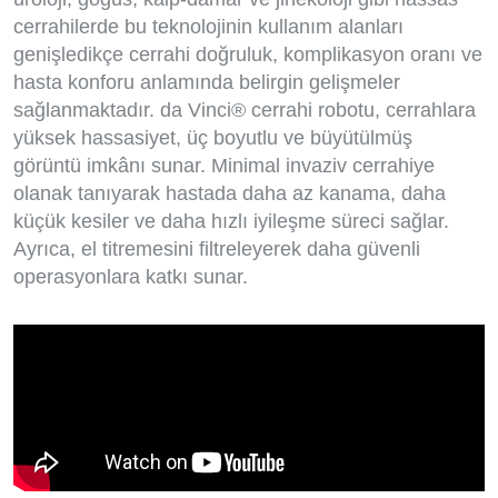
cerrahilerde bu teknolojinin kullanım alanları
genişledikçe cerrahi doğruluk, komplikasyon oranı ve
hasta konforu anlamında belirgin gelişmeler
sağlanmaktadır. da Vinci® cerrahi robotu, cerrahlara
yüksek hassasiyet, üç boyutlu ve büyütülmüş
görüntü imkânı sunar. Minimal invaziv cerrahiye
olanak tanıyarak hastada daha az kanama, daha
küçük kesiler ve daha hızlı iyileşme süreci sağlar.
Ayrıca, el titremesini filtreleyerek daha güvenli
operasyonlara katkı sunar.