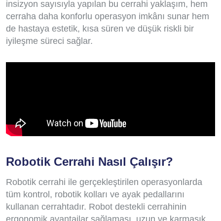
insizyon sayısıyla yapılan bu cerrahi yaklaşım, hem
cerraha daha konforlu operasyon imkânı sunar hem
de hastaya estetik, kısa süren ve düşük riskli bir
iyileşme süreci sağlar.
Robotik Cerrahi Nasıl Çalışır?
Robotik cerrahi ile gerçekleştirilen operasyonlarda
tüm kontrol, robotik kolları ve ayak pedallarını
kullanan cerrahtadır. Robot destekli cerrahinin
ergonomik avantajlar sağlaması, uzun ve karmaşık