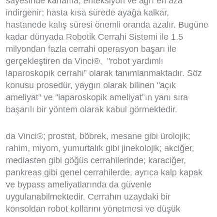
sayesinde kanama, enfeksiyon ve ağrı en aza
indirgenir; hasta kısa sürede ayağa kalkar,
hastanede kalış süresi önemli oranda azalır. Bugüne
kadar dünyada Robotik Cerrahi Sistemi ile 1.5
milyondan fazla cerrahi operasyon başarı ile
gerçekleştiren da Vinci®, "robot yardımlı
laparoskopik cerrahi” olarak tanımlanmaktadır. Söz
konusu prosedür, yaygın olarak bilinen "açık
ameliyat” ve "laparoskopik ameliyat”ın yanı sıra
başarılı bir yöntem olarak kabul görmektedir.
da Vinci®; prostat, böbrek, mesane gibi ürolojik;
rahim, miyom, yumurtalık gibi jinekolojik; akciğer,
mediasten gibi göğüs cerrahilerinde; karaciğer,
pankreas gibi genel cerrahilerde, ayrıca kalp kapak
ve bypass ameliyatlarında da güvenle
uygulanabilmektedir. Cerrahın uzaydaki bir
konsoldan robot kollarını yönetmesi ve düşük