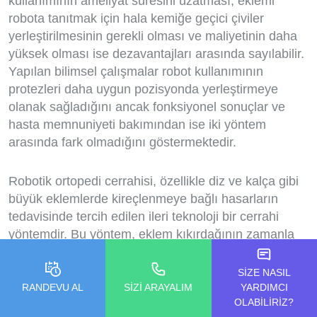
kullanımının ameliyat süresini uzatması, eklemi
robota tanıtmak için hala kemiğe geçici çiviler
yerleştirilmesinin gerekli olması ve maliyetinin daha
yüksek olması ise dezavantajları arasında sayılabilir.
Yapılan bilimsel çalışmalar robot kullanımının
protezleri daha uygun pozisyonda yerleştirmeye
olanak sağladığını ancak fonksiyonel sonuçlar ve
hasta memnuniyeti bakımından ise iki yöntem
arasında fark olmadığını göstermektedir.
Robotik ortopedi cerrahisi, özellikle diz ve kalça gibi
büyük eklemlerde kireçlenmeye bağlı hasarların
tedavisinde tercih edilen ileri teknoloji bir cerrahi
yöntemdir. Bu yöntem, eklem kıkırdağının zamanla
aşınması sonucu kemiklerin birbirine sürtmesiyle
oluşan ağrıyı azaltmayı amaçlamaktadır. Ortopedik
SİZE NASIL
robotik cerrahi kullanım alanları aşağıda
RANDEVU AL
SİZİ ARAYALIM
YARDIMCI
OLABİLİRİZ?
listelenmiştir: