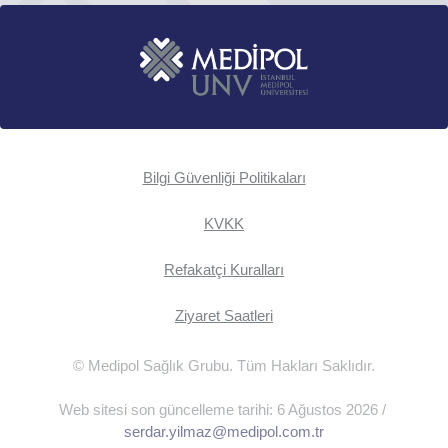
Bilgi Güvenliği Politikaları
KVKK
Refakatçi Kuralları
Ziyaret Saatleri
© Medipol Sağlık Grubu. Tüm Hakları Saklıdır.
Web sitesi son güncelleme tarihi: 6 Ağustos 2026 /
serdar.yilmaz@medipol.com.tr