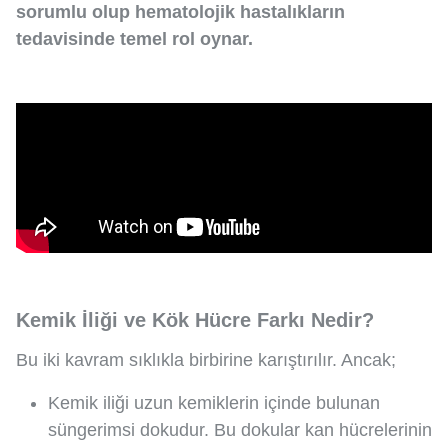
sorumlu olup hematolojik hastalıkların
tedavisinde temel rol oynar.
Kemik İliği ve Kök Hücre Farkı Nedir?
Bu iki kavram sıklıkla birbirine karıştırılır. Ancak;
Kemik iliği uzun kemiklerin içinde bulunan
süngerimsi dokudur. Bu dokular kan hücrelerinin