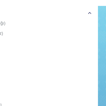
ğı)
z)
ı