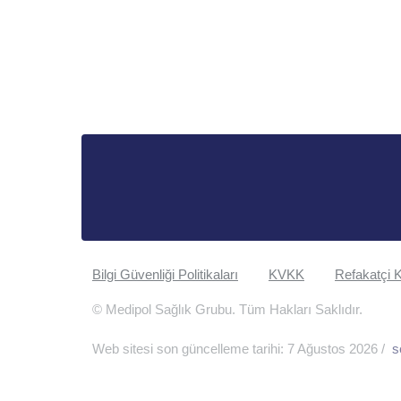
Bilgi Güvenliği Politikaları
KVKK
Refakatçi K
© Medipol Sağlık Grubu. Tüm Hakları Saklıdır.
Web sitesi son güncelleme tarihi: 7 Ağustos 2026 /
s