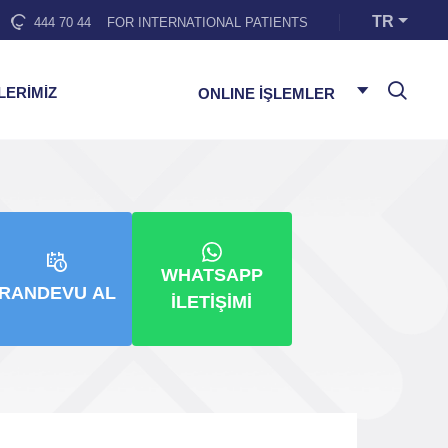
TR
444 70 44
FOR INTERNATIONAL PATIENTS
LERİMİZ
ONLINE İŞLEMLER
WHATSAPP
RANDEVU AL
İLETIŞIMI