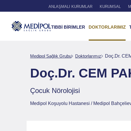
ANLAŞMALI KURUMLAR
KURUMSAL
M
TIBBİ BİRİMLER
DOKTORLARIMIZ
Medipol Sağlık Grubu
Doktorlarımız
Doç.Dr. CE
Doç.Dr. CEM PA
Çocuk Nörolojisi
Medipol Koşuyolu Hastanesi / Medipol Bahçeliev