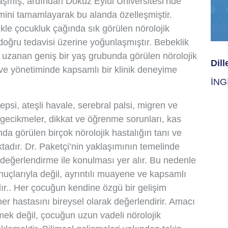
aşmış, ardından Dokuz Eylül Üniversitesi’nde
imini tamamlayarak bu alanda özelleşmiştir.
kle çocukluk çağında sık görülen nörolojik
 doğru tedavisi üzerine yoğunlaşmıştır. Bebeklik
uzanan geniş bir yaş grubunda görülen nörolojik
Dill
 ve yönetiminde kapsamlı bir klinik deneyime
İNG
ilepsi, ateşli havale, serebral palsi, migren ve
l gecikmeler, dikkat ve öğrenme sorunları, kas
nda görülen birçok nörolojik hastalığın tanı ve
ktadır. Dr. Paketçi’nin yaklaşımının temelinde
k değerlendirme ile konulması yer alır. Bu nedenle
onuçlarıyla değil, ayrıntılı muayene ve kapsamlı
alır.. Her çocuğun kendine özgü bir gelişim
er hastasını bireysel olarak değerlendirir. Amacı
ek değil, çocuğun uzun vadeli nörolojik