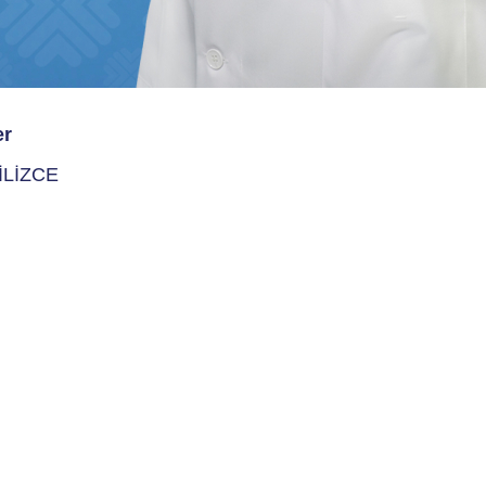
er
İLİZCE