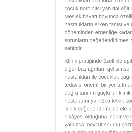
hastalıkları alanında uzmanl
çocuk nörolojisi yan dal eğit
Meslek hayatı boyunca özelli
hastalıkların erken tanısı ve
döneminden ergenliğe kadar 
sorunların değerlendirilmesi
sahiptir.
Klinik pratiğinde özellikle ep
diğer baş ağrıları, gelişimse
hastalıkları ile çocukluk çağı
tedavisi önemli bir yer tutma
doğru tanının güçlü bir klini
hastalarını yalnızca tetkik s
klinik değerlendirme ile ele 
hikâyesi olduğuna inanır ve h
yalnızca mevcut sorunu çözm