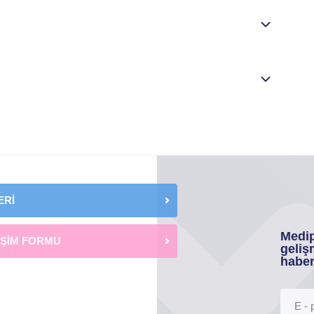
ERİ
Medip
İŞİM FORMU
geliş
haber