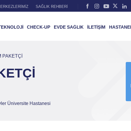
ERKEZLERİMİZ
SAĞLIK REHBERİ
TEKNOLOJİ
CHECK-UP
EVDE SAĞLIK
İLETİŞİM
HASTANE
M PAKETÇİ
KETÇİ
ler Üniversite Hastanesi