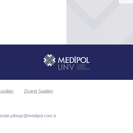
uralları
Ziyaret Saatleri
erdar.yilmaz@medipol.com.tr