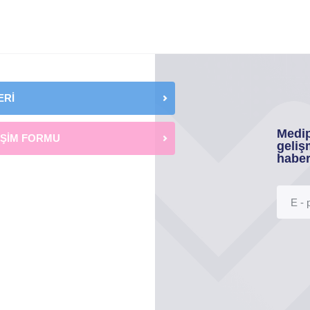
ERİ
Medip
İŞİM FORMU
geliş
haber