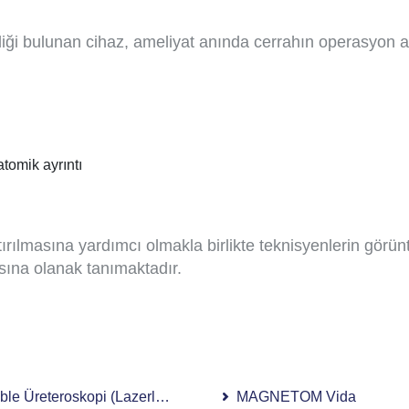
iği bulunan cihaz, ameliyat anında cerrahın operasyon 
tomik ayrıntı
rılmasına yardımcı olmakla birlikte teknisyenlerin görüntü
asına olanak tanımaktadır.
ible Üreteroskopi (Lazerle Böbrek Taşı Kırma)
MAGNETOM Vida