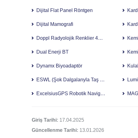
Dijital Flat Panel Röntgen
Kard
Dijital Mamografi
Kard
Doppl Radyolojik Renklier 4D USG
Kemi
Dual Enerji BT
Kemik
Dynamx Biyoadaptör
Kula
ESWL (Şok Dalgalarıyla Taş Kırma Tedavisi)
Lumi
ExcelsiusGPS Robotik Navigasyon Sistemi
MAG
Giriş Tarihi:
17.04.2025
Güncellenme Tarihi:
13.01.2026