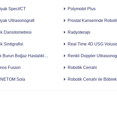
iyak Spect/CT
Polymobil Plus
iyak Ultrasonografi
Prostat Kanserinde Roboti
k Dansitometresi
Radyoterapi
 Sintigrafisi
Real Time 4D USG Voluso
k Burun Boğaz Hastalıklarında Robotik Cerrahi Kullanımı
Renkli Doppler Ultrasonog
nos Fusion
Robotik Cerrahi
NETOM Sola
Robotik Cerrahi ile Böbrek