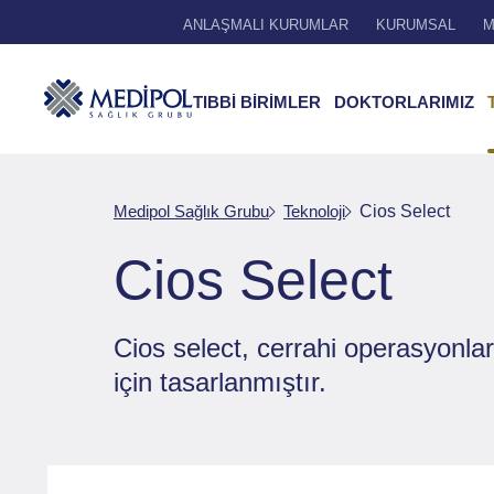
ANLAŞMALI KURUMLAR
KURUMSAL
M
TIBBİ BİRİMLER
DOKTORLARIMIZ
Medipol Sağlık Grubu
Teknoloji
Cios Select
Cios Select
Cios select, cerrahi operasyonla
için tasarlanmıştır.