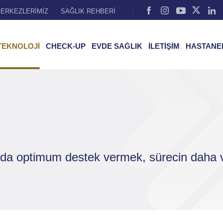
ERKEZLERİMİZ
SAĞLIK REHBERİ
TEKNOLOJİ
CHECK-UP
EVDE SAĞLIK
İLETİŞİM
HASTANE
rda optimum destek vermek, sürecin daha v