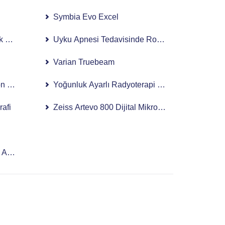
Symbia Evo Excel
k Cerrahi
Uyku Apnesi Tedavisinde Robotik Cerrahi Kulla
Varian Truebeam
n E8 Expert
Yoğunluk Ayarlı Radyoterapi (IMRT)
rafi
Zeiss Artevo 800 Dijital Mikroskop
 Ameliyatı