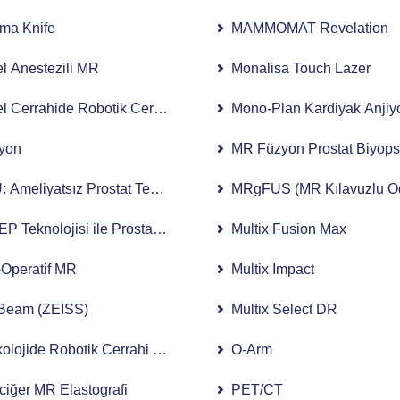
a Knife
MAMMOMAT Revelation
l Anestezili MR
Monalisa Touch Lazer
l Cerrahide Robotik Cerrahi Ameliyatı ve Avantajları
Mono-Plan Kardiyak Anjiy
yon
MR Füzyon Prostat Biyops
: Ameliyatsız Prostat Tedavisi
MRgFUS (MR Kılavuzlu Od
P Teknolojisi ile Prostat Ameliyatı
Multix Fusion Max
a-Operatif MR
Multix Impact
aBeam (ZEISS)
Multix Select DR
kopi (FURS)
olojide Robotik Cerrahi Kullanımı ve Avantajları
O-Arm
ciğer MR Elastografi
PET/CT