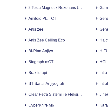
3 Tesla Magnetik Rezonans (MR)
Gamm
Amiloid PET CT
Gene
Artis zee
Gene
Artis Zee Ceiling Eco
Halc
Bi-Plan Anjiyo
HIFU
Biograph mCT
HOLE
Brakiterapi
Intr
BT Sanal Anjiyografi
Intr
Clear Petra Sistemi ile Fleksibl Üreterorenos
Jinek
CyberKnife M6
Kara