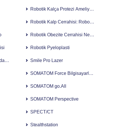
Robotik Kalça Protezi Ameliyatı Nedir, Nasıl Yapı
Robotik Kalp Cerrahisi: Robotik Cerrahi ile Kalp
o
Robotik Obezite Cerrahisi Nedir, Kimlere Uygula
isi
Robotik Pyeloplasti
aklanmış Ultrason)
Smile Pro Lazer
SOMATOM Force Bilgisayarlı Tomografi Sistemi
SOMATOM go.All
SOMATOM Perspective
SPECT/CT
Stealthstation