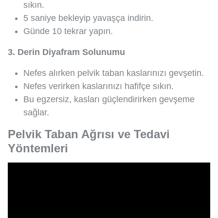
sıkın.
5 saniye bekleyip yavaşça indirin.
Günde 10 tekrar yapın.
3. Derin Diyafram Solunumu
Nefes alırken pelvik taban kaslarınızı gevşetin.
Nefes verirken kaslarınızı hafifçe sıkın.
Bu egzersiz, kasları güçlendirirken gevşeme
sağlar.
Pelvik Taban Ağrısı ve Tedavi
Yöntemleri