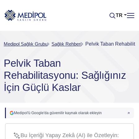
TR
Medipol Sağlık Grubu
Sağlık Rehberi
Pelvik Taban Rehabilitas
Pelvik Taban
Rehabilitasyonu: Sağlığınız
İçin Güçlü Kaslar
Medipol'ü Google'da güvenilir kaynak olarak ekleyin
Bu İçeriği Yapay Zekâ (AI) ile Özetleyin: