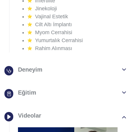
İnfertilite
Jinekoloji
Vajinal Estetik
Cilt Altı İmplantı
Myom Cerrahisi
Yumurtalık Cerrahisi
Rahim Alınması
Deneyim
Eğitim
Videolar