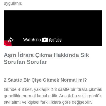
uygulanır.
Aşırı İdrara Çıkma Hakkında Sık
Sorulan Sorular
2 Saatte Bir Çişe Gitmek Normal mi?
Günde 4-8 kez, yaklaşık 2-3 saatte bir idrara çıkmak
genellikle normal kabul edilir. Ancak bu sıklık günlük
sıvı alımı ve kişisel farklılıklara göre değişebilir.