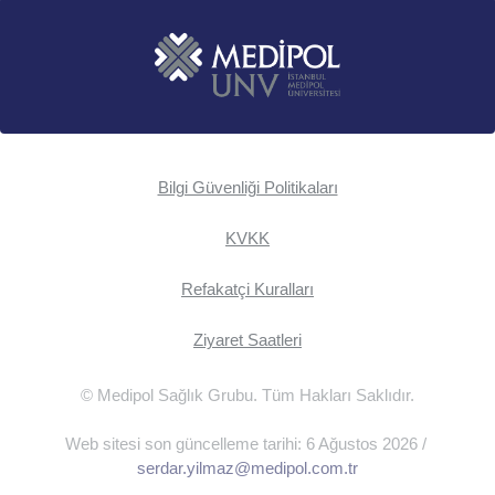
Bilgi Güvenliği Politikaları
KVKK
Refakatçi Kuralları
Ziyaret Saatleri
© Medipol Sağlık Grubu. Tüm Hakları Saklıdır.
Web sitesi son güncelleme tarihi: 6 Ağustos 2026 /
serdar.yilmaz@medipol.com.tr