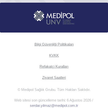
Bilgi Güvenliği Politikaları
KVKK
Refakatçi Kuralları
Ziyaret Saatleri
© Medipol Sağlık Grubu. Tüm Hakları Saklıdır.
Web sitesi son güncelleme tarihi: 6 Ağustos 2026 /
serdar.yilmaz@medipol.com.tr