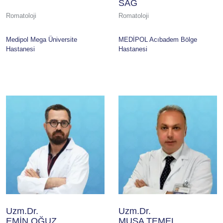
SAĞ
Romatoloji
Romatoloji
Medipol Mega Üniversite
MEDİPOL Acıbadem Bölge
Hastanesi
Hastanesi
Uzm.Dr.
Uzm.Dr.
EMİN OĞUZ
MUSA TEMEL