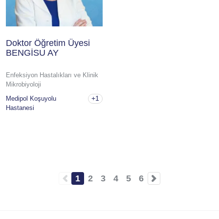
Doktor Öğretim Üyesi
BENGİSU AY
Enfeksiyon Hastalıkları ve Klinik
Mikrobiyoloji
+1
Medipol Koşuyolu
Hastanesi
1
2
3
4
5
6
Şu
Sayfa
Sayfa
Sayfa
Sayfa
Sayfa
an
kullanılan
sayfa