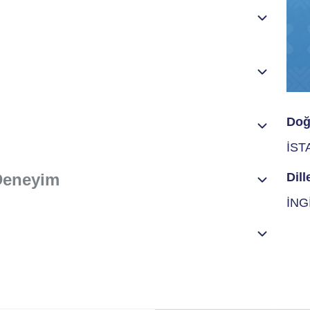
Doğ
İST
 Deneyim
Dill
İNG