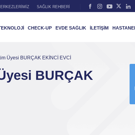
ERKEZLERİMİZ
SAĞLIK REHBERİ
TEKNOLOJİ
CHECK-UP
EVDE SAĞLIK
İLETİŞİM
HASTANE
etim Üyesi BURÇAK EKİNCİ EVCİ
 Üyesi BURÇAK