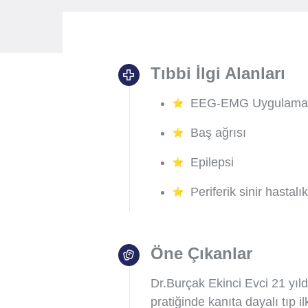
Tıbbi İlgi Alanları
EEG-EMG Uygulamal
Baş ağrısı
Epilepsi
Periferik sinir hastalık
Öne Çıkanlar
Dr.Burçak Ekinci Evci 21 yıld
pratiğinde kanıta dayalı tıp 