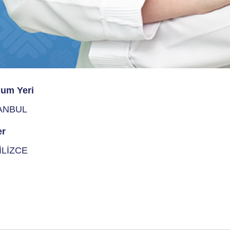
um Yeri
ANBUL
er
İLİZCE