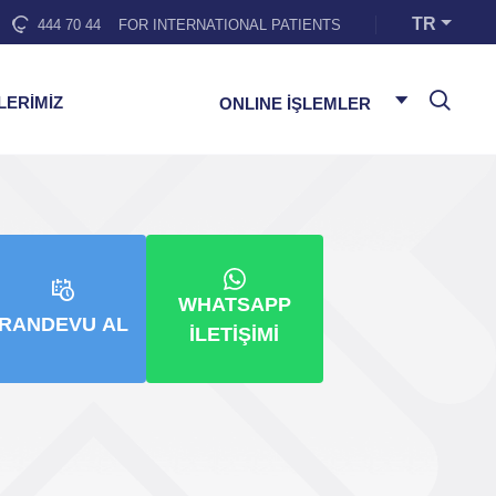
TR
444 70 44
FOR INTERNATIONAL PATIENTS
LERİMİZ
ONLINE İŞLEMLER
WHATSAPP
RANDEVU AL
İLETIŞIMI