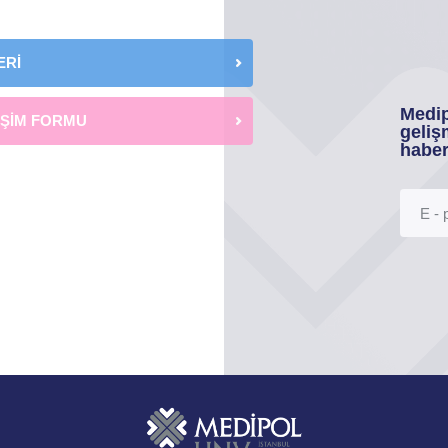
ERİ
Medip
İŞİM FORMU
geliş
haber