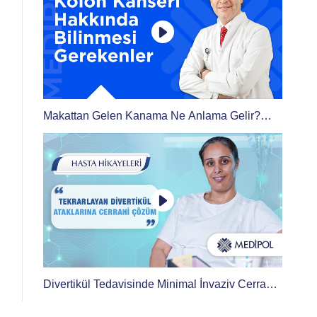
Makattan Gelen Kanama Ne Anlama Gelir?
Kolon Kanserinde Ameliyatsız Tedavi Mümkün
mü?
Divertikül Tedavisinde Minimal İnvaziv Cerrahi
Yöntemler | Şehriban Hanım’ın Hikayesi