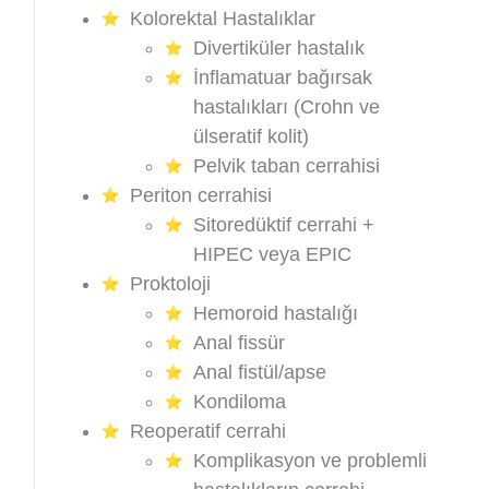
Kolorektal Hastalıklar
Divertiküler hastalık
İnflamatuar bağırsak
hastalıkları (Crohn ve
ülseratif kolit)
Pelvik taban cerrahisi
Periton cerrahisi
Sitoredüktif cerrahi +
HIPEC veya EPIC
Proktoloji
Hemoroid hastalığı
Anal fissür
Anal fistül/apse
Kondiloma
Reoperatif cerrahi
Komplikasyon ve problemli