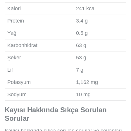
Kalori
241 kcal
Protein
3.4 g
Yağ
0.5 g
Karbonhidrat
63 g
Şeker
53 g
Lif
7 g
Potasyum
1,162 mg
Sodyum
10 mg
Kayısı Hakkında Sıkça Sorulan
Sorular
Kayısı hakkında sıkça sorulan sorular ve cevapları