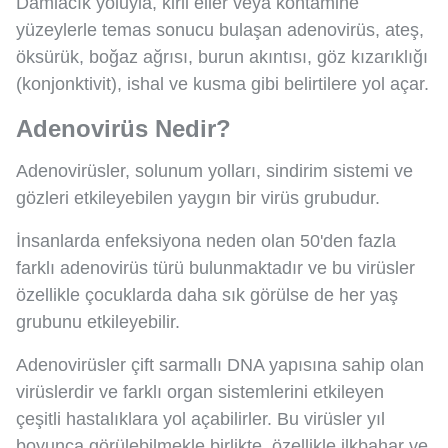
Damlacık yoluyla, kirli eller veya kontamine
yüzeylerle temas sonucu bulaşan adenovirüs, ateş,
öksürük, boğaz ağrısı, burun akıntısı, göz kızarıklığı
(konjonktivit), ishal ve kusma gibi belirtilere yol açar.
Adenovirüs Nedir?
Adenovirüsler, solunum yolları, sindirim sistemi ve
gözleri etkileyebilen yaygın bir virüs grubudur.
İnsanlarda enfeksiyona neden olan 50'den fazla
farklı adenovirüs türü bulunmaktadır ve bu virüsler
özellikle çocuklarda daha sık görülse de her yaş
grubunu etkileyebilir.
Adenovirüsler çift sarmallı DNA yapısına sahip olan
virüslerdir ve farklı organ sistemlerini etkileyen
çeşitli hastalıklara yol açabilirler. Bu virüsler yıl
boyunca görülebilmekle birlikte, özellikle ilkbahar ve