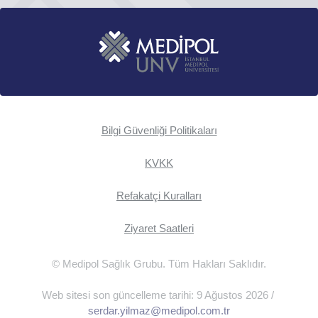
Bilgi Güvenliği Politikaları
KVKK
Refakatçi Kuralları
Ziyaret Saatleri
© Medipol Sağlık Grubu. Tüm Hakları Saklıdır.
Web sitesi son güncelleme tarihi: 9 Ağustos 2026 /
serdar.yilmaz@medipol.com.tr