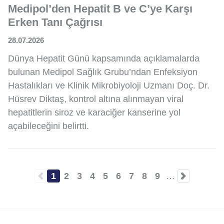
Medipol’den Hepatit B ve C’ye Karşı
Erken Tanı Çağrısı
28.07.2026
Dünya Hepatit Günü kapsamında açıklamalarda
bulunan Medipol Sağlık Grubu’ndan Enfeksiyon
Hastalıkları ve Klinik Mikrobiyoloji Uzmanı Doç. Dr.
Hüsrev Diktaş, kontrol altına alınmayan viral
hepatitlerin siroz ve karaciğer kanserine yol
açabileceğini belirtti.
1
2
3
4
5
6
7
8
9
…
Şu
Sayfa
Sayfa
Sayfa
Sayfa
Sayfa
Sayfa
Sayfa
Sayfa
an
kullanılan
sayfa