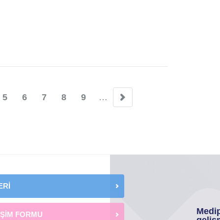
5
6
7
8
9
…
fa
Sayfa
Sayfa
Sayfa
Sayfa
Sayfa
ERİ
Medip
İŞİM FORMU
geliş