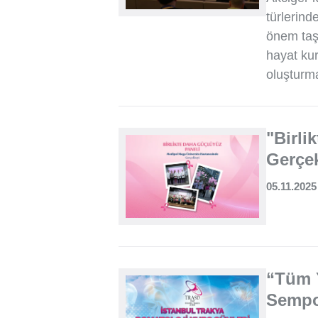
türlerind
önem taşı
hayat kur
oluşturma
"Birli
Gerçek
05.11.2025
“Tüm Y
Semp