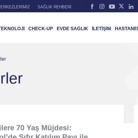
ERKEZLERİMİZ
SAĞLIK REHBERİ
TEKNOLOJİ
CHECK-UP
EVDE SAĞLIK
İLETİŞİM
HASTANE
ler
rler
lere 70 Yaş Müjdesi:
l’de Sıfır Katılım Payı ile