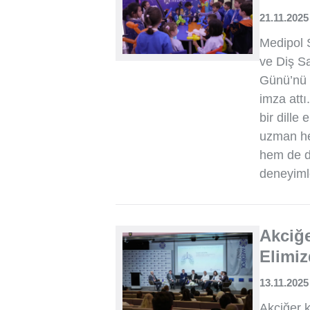
21.11.2025
Medipol 
ve Diş S
Günü’nü bi
imza attı
bir dille
uzman hek
hem de di
deneyimle
Akciğ
Elimi
13.11.2025
Akciğer k