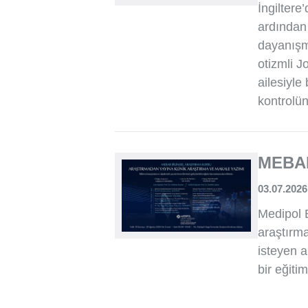
İngiltere
ardından 
dayanışm
otizmli J
ailesiyle
kontrolü
MEBAR
03.07.2026
Medipol 
araştırma
isteyen 
bir eğiti