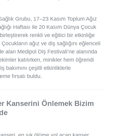
Sağlık Grubu, 17–23 Kasım Toplum Ağız
ağlığı Haftası ile 20 Kasım Dünya Çocuk
rleştirerek renkli ve eğitici bir etkinliğe
. Çocukların ağız ve diş sağlığını eğlenceli
 ele alan Medipol Diş Festivali’ne alanında
imler katılırken, minikler hem öğrendi
ş bakımını çeşitli etkinliklerle
me fırsatı buldu.
er Kanserini Önlemek Bizim
zde
anseri, en sık ölüme yol açan kanser