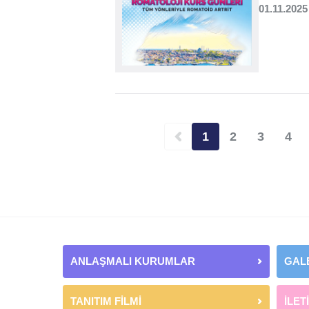
01.11.2025
1
2
3
4
Şu
Sayfa
Sayfa
Say
an
kullanılan
sayfa
ANLAŞMALI KURUMLAR
GAL
TANITIM FİLMİ
İLET