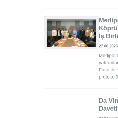
Medipo
Köprüs
İş Bir
27.06.2026
Medipol S
yatırımla
Faso ile s
protokolü
Da Vin
Davetl