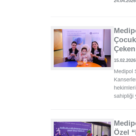
24.04.2026
Medip
Çocukl
Çeken
15.02.2026
Medipol 
Kanserle
hekimleri
sahipliği 
Medip
Özel “