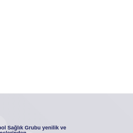
ol Sağlık Grubu yenilik ve
melerinden