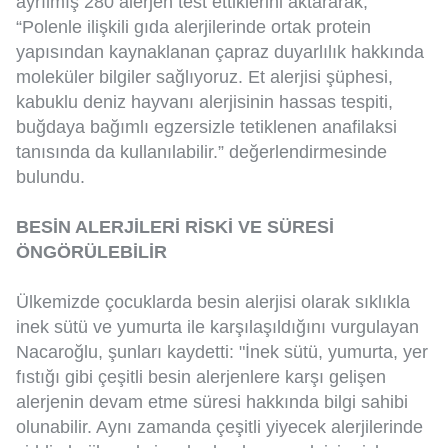
ayrılmış 280 alerjen test ettiklerini aktararak,
“Polenle ilişkili gıda alerjilerinde ortak protein
yapısından kaynaklanan çapraz duyarlılık hakkında
moleküler bilgiler sağlıyoruz. Et alerjisi şüphesi,
kabuklu deniz hayvanı alerjisinin hassas tespiti,
buğdaya bağımlı egzersizle tetiklenen anafilaksi
tanısında da kullanılabilir.” değerlendirmesinde
bulundu.
BESİN ALERJİLERİ RİSKİ VE SÜRESİ
ÖNGÖRÜLEBİLİR
Ülkemizde çocuklarda besin alerjisi olarak sıklıkla
inek sütü ve yumurta ile karşılaşıldığını vurgulayan
Nacaroğlu, şunları kaydetti: "İnek sütü, yumurta, yer
fıstığı gibi çeşitli besin alerjenlere karşı gelişen
alerjenin devam etme süresi hakkında bilgi sahibi
olunabilir. Aynı zamanda çeşitli yiyecek alerjilerinde