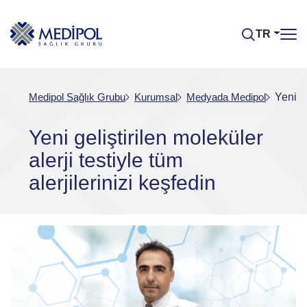
TR
Medipol Sağlık Grubu
Kurumsal
Medyada Medipol
Yeni ge
Yeni geliştirilen moleküler
alerji testiyle tüm
alerjilerinizi keşfedin