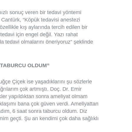
hızlı sonuç veren bir tedavi yöntemi
 Cantürk, “Köpük tedavisi anestezi
ellikle kış aylarında tercih edilen bir
davi için engel değil. Yazı rahat
da tedavi olmalarını öneriyoruz” şeklinde
E TABURCU OLDUM”
uğçe Çiçek ise yaşadıklarını şu sözlerle
ağrılarım çok artmıştı. Doç. Dr. Emir
kler yapıldıktan sonra ameliyat olmam
aklaşımı bana çok güven verdi. Ameliyattan
dım, 6 saat sonra taburcu oldum. Diz
mim geçti. Şu an kendimi çok daha sağlıklı