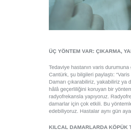
ÜÇ YÖNTEM VAR: ÇIKARMA, Y
Tedaviye hastanın varis durumuna gö
Cantürk, şu bilgileri paylaştı: “Var
Damarı çıkarabiliriz, yakabiliriz ya 
hâlâ geçerliliğini koruyan bir yönte
radyofrekansla yapıyoruz. Radyofre
damarlar için çok etkili. Bu yönte
edebiliyoruz. Hastalar aynı gün ayağ
KILCAL DAMARLARDA KÖPÜK 