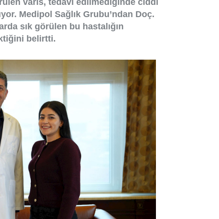
len varis, tedavi edilmediğinde ciddi
rıyor. Medipol Sağlık Grubu’ndan Doç.
larda sık görülen bu hastalığın
iğini belirtti.