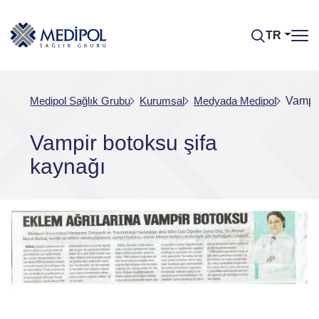
TR
Medipol Sağlık Grubu
Kurumsal
Medyada Medipol
Vampir
Vampir botoksu şifa
kaynağı