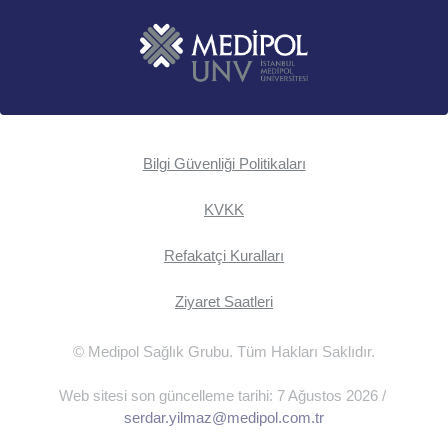
Bilgi Güvenliği Politikaları
KVKK
Refakatçi Kuralları
Ziyaret Saatleri
© Medipol Sağlık Grubu. Tüm Hakları Saklıdır.
Web sitesi son güncelleme tarihi: 7 Ağustos 2026 /
serdar.yilmaz@medipol.com.tr