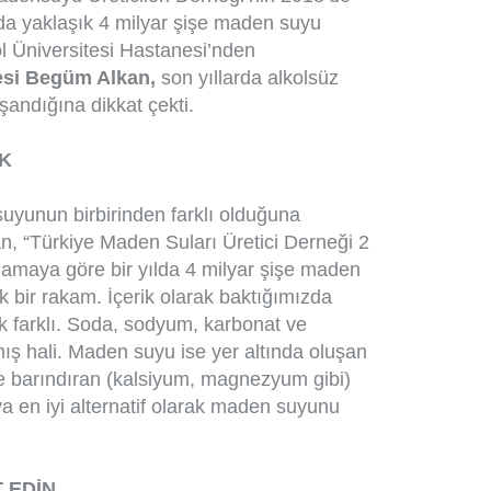
lda yaklaşık 4 milyar şişe maden suyu
ol Üniversitesi Hastanesi’nden
esi Begüm Alkan,
son yıllarda alkolsüz
aşandığına dikkat çekti.
EK
uyunun birbirinden farklı olduğuna
, “Türkiye Maden Suları Üretici Derneği 2
klamaya göre bir yılda 4 milyar şişe maden
k bir rakam. İçerik olarak baktığımızda
 farklı. Soda, sodyum, karbonat ve
mış hali. Maden suyu ise yer altında oluşan
nde barındıran (kalsiyum, magnezyum gibi)
a en iyi alternatif olarak maden suyunu
 EDİN