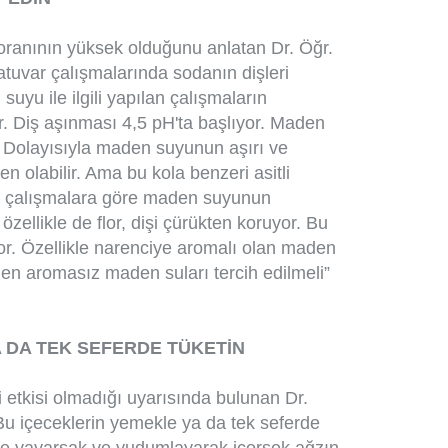
 oranının yüksek olduğunu anlatan Dr. Öğr.
tuvar çalışmalarında sodanın dişleri
suyu ile ilgili yapılan çalışmaların
yor. Diş aşınması 4,5 pH'ta başlıyor. Maden
. Dolayısıyla maden suyunun aşırı ve
n olabilir. Ama bu kola benzeri asitli
ı çalışmalara göre maden suyunun
 özellikle de flor, dişi çürükten koruyor. Bu
r. Özellikle narenciye aromalı olan maden
zden aromasız maden suları tercih edilmeli”
 DA TEK SEFERDE TÜKETİN
etkisi olmadığı uyarısında bulunan Dr.
“Bu içeceklerin yemekle ya da tek seferde
üne yayarsak ve yudumlayarak içersek ağzın