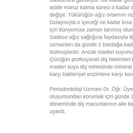
aside maruz kalma süresi o kadar ar
değişir. Tükürüğün ağız ortamını no
Dolayısıyla o içeceği ne kadar kıs
için bünyemize zaman tanımış oluruz
Sadece ağız sağlığına faydasıyla i
uzmanları da günde 2 bardağa kada
bulmuşlardır. Ancak maden suyunun ç
Çürüğün profesyonel diş hekimleri 
maden suyu diş minesinde mineral b
karşı bakteriyel enzimlere karşı kor
Periodontoloji Uzmanı Dr. Öğr. Üye
oluşumundan korumak için günde 2 
döneminde diş macunlarının aile bi
uyardı.