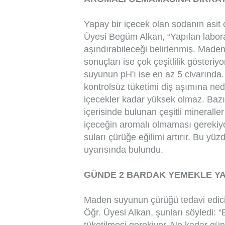
Yapay bir içecek olan sodanın asit
Üyesi Begüm Alkan, “Yapılan labora
aşındırabileceği belirlenmiş. Maden 
sonuçları ise çok çeşitlilik gösteri
suyunun pH'ı ise en az 5 civarında
kontrolsüz tüketimi diş aşımına nede
içecekler kadar yüksek olmaz. Baz
içerisinde bulunan çeşitli mineraller
içeceğin aromalı olmaması gerekiyo
suları çürüğe eğilimi artırır. Bu yü
uyarısında bulundu.
GÜNDE 2 BARDAK YEMEKLE YA
Maden suyunun çürüğü tedavi edici 
Öğr. Üyesi Alkan, şunları söyledi: 
tüketilmesi gerekiyor. Ne kadar g