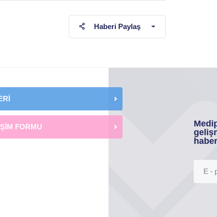
Haberi Paylaş
ERİ
Medip
İŞİM FORMU
geliş
haber