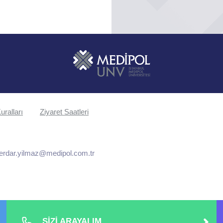
uralları
Ziyaret Saatleri
erdar.yilmaz@medipol.com.tr
SİZİ ARAYALIM