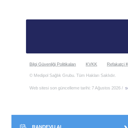
Bilgi Güvenliği Politikaları
KVKK
Refakatçi K
© Medipol Sağlık Grubu. Tüm Hakları Saklıdır.
Web sitesi son güncelleme tarihi: 7 Ağustos 2026 /
s
RANDEVU AL