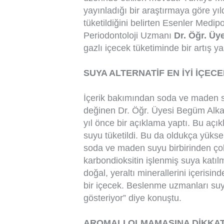
yayınladığı bir araştırmaya göre yı
tüketildiğini belirten Esenler Medip
Periodontoloji Uzmanı
Dr. Öğr. Üy
gazlı içecek tüketiminde bir artış y
SUYA ALTERNATİF EN İYİ İÇEC
İçerik bakımından soda ve maden s
değinen Dr. Öğr. Üyesi Begüm Alkan
yıl önce bir açıklama yaptı. Bu açı
suyu tüketildi. Bu da oldukça yükse
soda ve maden suyu birbirinden çok
karbondioksitin işlenmiş suya katıl
doğal, yeraltı minerallerini içerisi
bir içecek. Beslenme uzmanları suy
gösteriyor” diye konuştu.
AROMALI OLMAMASINA DİKKAT