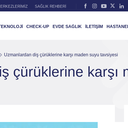
ERKEZLERİMİZ
SAĞLIK REHBERİ
TEKNOLOJİ
CHECK-UP
EVDE SAĞLIK
İLETİŞİM
HASTANE
l
Uzmanlardan diş çürüklerine karşı maden suyu tavsiyesi
ş çürüklerine karşı