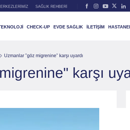
ERKEZLERİMİZ
SAĞLIK REHBERİ
TEKNOLOJİ
CHECK-UP
EVDE SAĞLIK
İLETİŞİM
HASTANE
l
Uzmanlar "göz migrenine" karşı uyardı
migrenine" karşı uya