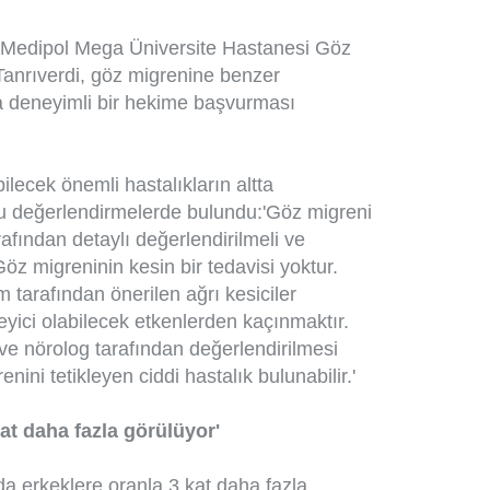
n Medipol Mega Üniversite Hastanesi Göz
anrıverdi, göz migrenine benzer
a deneyimli bir hekime başvurması
ilecek önemli hastalıkların altta
 şu değerlendirmelerde bulundu:'Göz migreni
fından detaylı değerlendirilmeli ve
 Göz migreninin kesin bir tedavisi yoktur.
m tarafından önerilen ağrı kesiciler
kleyici olabilecek etkenlerden kaçınmaktır.
e nörolog tarafından değerlendirilmesi
ini tetikleyen ciddi hastalık bulunabilir.'
kat daha fazla görülüyor'
da erkeklere oranla 3 kat daha fazla