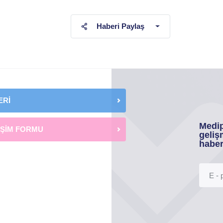
Haberi Paylaş
ERİ
Medip
İŞİM FORMU
geliş
haber