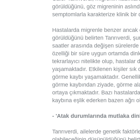
görüldüğünü, göz migreninin aslın
semptomlarla karakterize klinik bir
Hastalarda migrenle benzer ancak
görüldüğünü belirten Tanrıverdi, şun
saatler arasında değişen sürelerde 
özelliği bir süre uygun ortamda din
tekrarlayıcı nitelikte olup, hastala
yaşamaktadır. Etkilenen kişiler sı
görme kaybı yaşamaktadır. Genellik
görme kaybından ziyade, görme al
ortaya çıkmaktadır. Bazı hastalarda
kaybına eşlik ederken bazen ağrı ol
- 'Atak durumlarında mutlaka dinl
Tanrıverdi, ailelerde genetik faktörl
olabileceğinin düşünüldüğünü belirte