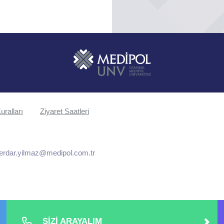
uralları
Ziyaret Saatleri
erdar.yilmaz@medipol.com.tr
SİZİ ARAYALIM