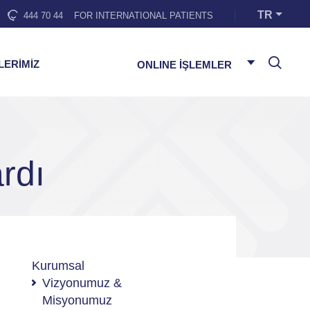
TR
444 70 44
FOR INTERNATIONAL PATIENTS
LERİMİZ
ONLINE İŞLEMLER
rdı
Kurumsal
Vizyonumuz &
Misyonumuz