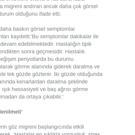
da migreni andıran ancak daha çok görsel
 durum olduğunu ifade etti.
 daha baskın görsel semptomlar
ları kaydetti:'Bu semptomlar dakikalar ile
devam edebilmektedir. Hastalığın tipik
lendikten sonra geçmesidir. Hastalık
r değişen periyotlarda bu durumu
k olarak görme alanında giderek daralma ve
le tek gözde gözlenir. İki gözde olduğunda
anında kenarlardan daralma şeklinde
 ışık hassasiyeti ve baş ağrısı görme
madan da ortaya çıkabilir.'
enilmeli'
erin göz migreni başlangıcında etkili
rek, 'Hastalar en sıklıkla yorgunluk, stres,