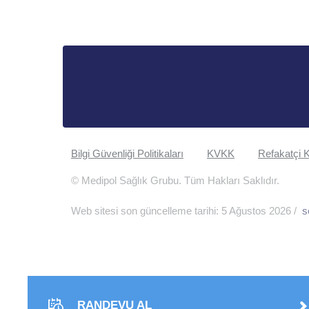
Bilgi Güvenliği Politikaları
KVKK
Refakatçi K
© Medipol Sağlık Grubu. Tüm Hakları Saklıdır.
Web sitesi son güncelleme tarihi: 5 Ağustos 2026 /
s
RANDEVU AL