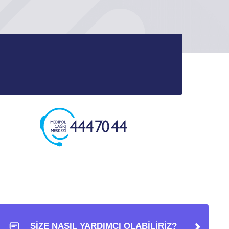
SİZE NASIL YARDIMCI OLABİLİRİZ?