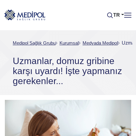
TR
Medipol Sağlık Grubu
Kurumsal
Medyada Medipol
Uzmanl
Uzmanlar, domuz gribine
karşı uyardı! İşte yapmanız
gerekenler...