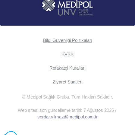
Bilgi Güvenliği Politikaları
KVKK
Refakatçi Kuralları
Ziyaret Saatleri
© Medipol Sağlık Grubu. Tüm Hakları Saklıdır.
Web sitesi son güncelleme tarihi: 7 Ağustos 2026 /
serdar.yilmaz@medipol.com.tr