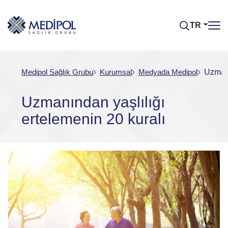
TR
Medipol Sağlık Grubu
Kurumsal
Medyada Medipol
Uzmanı
Uzmanından yaşlılığı
ertelemenin 20 kuralı