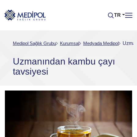
TR
Medipol Sağlık Grubu
Kurumsal
Medyada Medipol
Uzmanı
Uzmanından kambu çayı
tavsiyesi