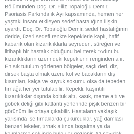
Bölümünden Doç. Dr. Filiz Topaloğlu Demir,
Psoriasis Farkındalık Ayı kapsamında, hemen her
yaştaki insanı etkileyen sedef hastalığına ilişkin
uyardı. Doç. Dr. Topaloğlu Demir, sedef hastalığının
deride, üzeri sedefi renkte kepeklerle kaplı, hafif
kabarık olan kızarıklıklarla seyreden, süreğen ve
iltihaplı bir hastalık olduğunu belirterek “Adını bu
kızarıklıkların üzerindeki kepeklerin renginden alır.
En sık tutulum gözlenen bölgeler, saçlı deri, diz,
dirsek başta olmak üzere kol ve bacakların dış
kısımları, kalça ve kuyruk sokumu olsa da tepeden
tırnağa her yer tutulabilir. Kepekli, kaşıntılı
kızarıklıklar dışında koltuk altı, kasık, meme altı ve
göbek deliği gibi katlantı yerlerinde pişik benzeri bir
görünüm ile ortaya çıkabilir. Hastaların yaklaşık
yarısında ise tırnaklarda çukurcuklar, yağ damlası
benzeri lekeler, tırnak altında boşalma ya da
kalınlaşma şeklinde bulgular gözlenir. Az sayıdaki