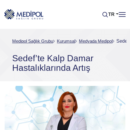
TR
Medipol Sağlık Grubu
Kurumsal
Medyada Medipol
Sedef’
Sedef’te Kalp Damar
Hastalıklarında Artış