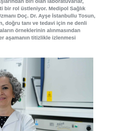
şlarından biri olan laboratuvarlar,
i bir rol üstleniyor. Medipol Sağlık
Uzmanı Doç. Dr. Ayşe İstanbullu Tosun,
n, doğru tanı ve tedavi için ne denli
aların örneklerinin alınmasından
r aşamanın titizlikle izlenmesi