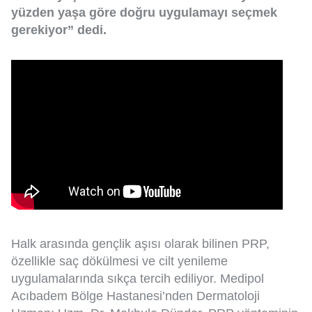
yüzden yaşa göre doğru uygulamayı seçmek
gerekiyor” dedi.
Halk arasında gençlik aşısı olarak bilinen PRP,
özellikle saç dökülmesi ve cilt yenileme
uygulamalarında sıkça tercih ediliyor. Medipol
Acıbadem Bölge Hastanesi’nden Dermatoloji