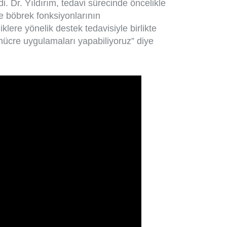
. Dr. Yıldırım, tedavi sürecinde öncelikle
 ve böbrek fonksiyonlarının
liklere yönelik destek tedavisiyle birlikte
ücre uygulamaları yapabiliyoruz” diye