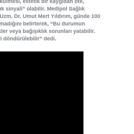
lmesi, estetik bir kaygıdan öte,
k sinyali” olabilir. Medipol Sağlık
zm. Dr. Umut Mert Yıldırım, günde 100
lmadığını belirterek, “Bu durumun
ler veya bağışıklık sorunları yatabilir.
 döndürülebilir” dedi.