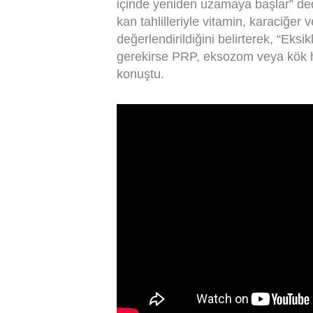
içinde yeniden uzamaya başlar” dedi
kan tahlilleriyle vitamin, karaciğer
değerlendirildiğini belirterek, “Eksik
gerekirse PRP, eksozom veya kök h
konuştu.