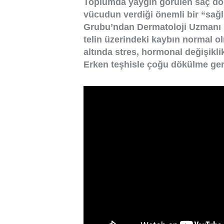
Toplumda yaygın görülen saç dökü
vücudun verdiği önemli bir “sağlı
Grubu’ndan Dermatoloji Uzmanı U
telin üzerindeki kaybın normal o
altında stres, hormonal değişiklik
Erken teşhisle çoğu dökülme geri