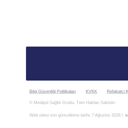
Bilgi Güvenliği Politikaları
KVKK
Refakatçi K
© Medipol Sağlık Grubu. Tüm Hakları Saklıdır.
Web sitesi son güncelleme tarihi: 7 Ağustos 2026 /
s