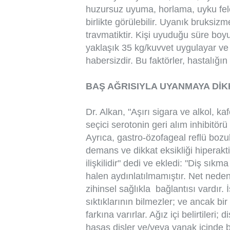
huzursuz uyuma, horlama, uyku felci
birlikte görülebilir. Uyanık bruksiz
travmatiktir. Kişi uyuduğu süre boyu
yaklaşık 35 kg/kuvvet uygulayar ve
habersizdir. Bu faktörler, hastalığın 
BAŞ AĞRISIYLA UYANMAYA DİK
Dr. Alkan, "Aşırı sigara ve alkol, ka
seçici serotonin geri alım inhibitörü 
Ayrıca, gastro-özofageal reflü bozuk
demans ve dikkat eksikliği hiperakti
ilişkilidir" dedi ve ekledi: "Diş sı
halen aydınlatılmamıştır. Net neden
zihinsel sağlıkla bağlantısı vardır. İ
sıktıklarının bilmezler; ve ancak bi
farkına varırlar. Ağız içi belirtileri
hasas dişler ve/veya yanak içinde 