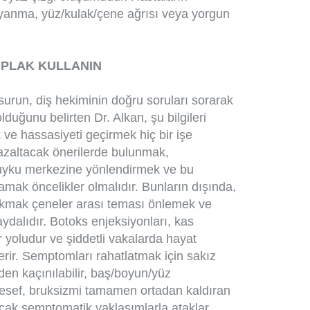
 uyanma, yüz/kulak/çene ağrısı veya yorgun
 PLAK KULLANIN
urun, diş hekiminin doğru soruları sorarak
duğunu belirten Dr. Alkan, şu bilgileri
k ve hassasiyeti geçirmek hiç bir işe
azaltacak önerilerde bulunmak,
, uyku merkezine yönlendirmek ve bu
ağlamak öncelikler olmalıdır. Bunların dışında,
 takmak çeneler arası teması önlemek ve
aydalıdır. Botoks enjeksiyonları, kas
r yoludur ve şiddetli vakalarda hayat
sterir. Semptomları rahatlatmak için sakız
en kaçınılabilir, baş/boyun/yüz
Malesef, bruksizmi tamamen ortadan kaldıran
ancak semptomatik yaklaşımlarla ataklar