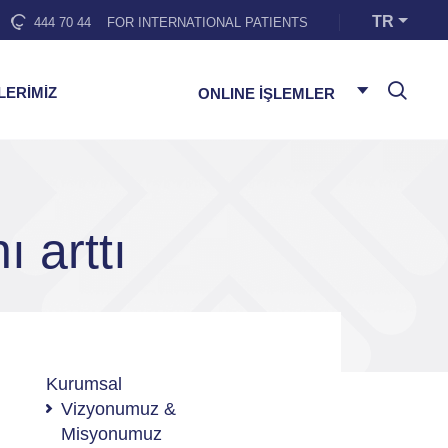
TR
444 70 44
FOR INTERNATIONAL PATIENTS
LERİMİZ
ONLINE İŞLEMLER
 arttı
Kurumsal
Vizyonumuz &
Misyonumuz