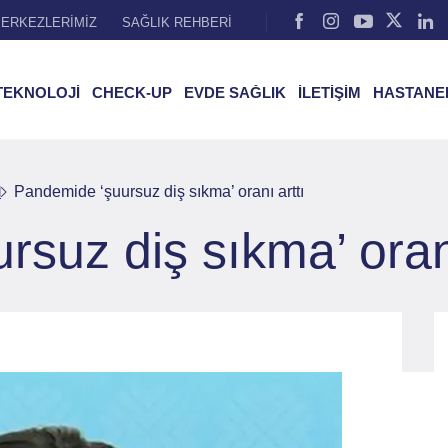
ERKEZLERİMİZ
SAĞLIK REHBERİ
TEKNOLOJİ
CHECK-UP
EVDE SAĞLIK
İLETİŞİM
HASTANE
l
Pandemide ‘şuursuz diş sıkma’ oranı arttı
suz diş sıkma’ oranı