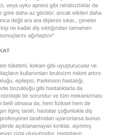
, veya uyku apnesi gibi rahatsızlıklar da
me göre daha az görülür; ancak etkileri daha
nca değil ara ara dişlerini sıkar,, çeneler
 kişi ne kadar diş sıktığından tamamen
sonuçlarını ağırlaştırır”
KAT
fein tüketimi, kokain gibi uyuşturucular ve
ilaçların kullanımları bruksizm riskini artırır.
luğu, epilepsi, Parkinson hastalığı,
vite bozukluğu gibi hastalıklarla da
kma nörolojik bir sorundur ve tüm mekanizması
i belli olmasa da, hem fiziksel hem de
şin ilginç tarafı, hastalar çoğunlukla diş
r profesyonel tarafından uyarılırlarsa bunun
; dişlerde açıklanamayan kırıklar, aşınmış
beyaz çizgi oluşumudur. Hastaların