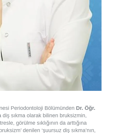
anesi Periodontoloji Bölümünden
Dr. Öğr.
a diş sıkma olarak bilinen bruksizmin,
esle, görülme sıklığının da arttığına
 ‘bruksizm’ denilen ‘şuursuz diş sıkma’nın,