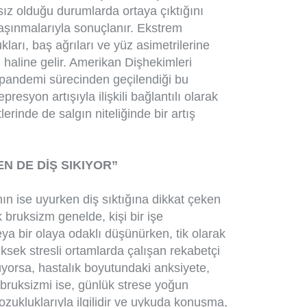
ız olduğu durumlarda ortaya çıktığını
ş aşınmalarıyla sonuçlanır. Ekstrem
arı, baş ağrıları ve yüz asimetrilerine
 haline gelir. Amerikan Dişhekimleri
; pandemi sürecinden geçilendiği bu
esyon artışıyla ilişkili bağlantılı olarak
erinde de salgın niteliğinde bir artış
N DE DİŞ SIKIYOR”
nın ise uyurken diş sıktığına dikkat çeken
 bruksizm genelde, kişi bir işe
a bir olaya odaklı düşünürken, tik olarak
üksek stresli ortamlarda çalışan rekabetçi
rüyorsa, hastalık boyutundaki anksiyete,
ku bruksizmi ise, günlük strese yoğun
ozukluklarıyla ilgilidir ve uykuda konuşma,