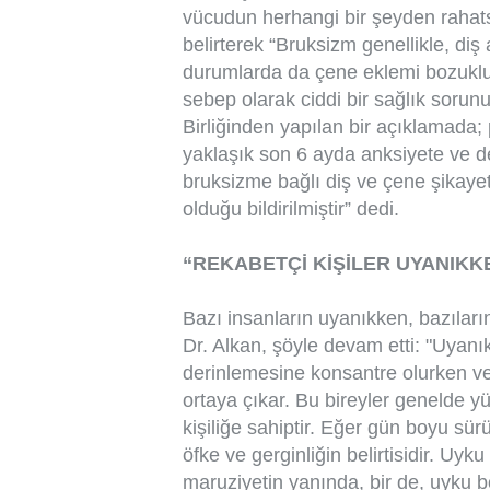
vücudun herhangi bir şeyden rahats
belirterek “Bruksizm genellikle, di
durumlarda da çene eklemi bozuklukl
sebep olarak ciddi bir sağlık sorunu
Birliğinden yapılan bir açıklamada
yaklaşık son 6 ayda anksiyete ve depr
bruksizme bağlı diş ve çene şikayetl
olduğu bildirilmiştir” dedi.
“REKABETÇİ KİŞİLER UYANIKKE
Bazı insanların uyanıkken, bazıları
Dr. Alkan, şöyle devam etti: "Uyanık
derinlemesine konsantre olurken vey
ortaya çıkar. Bu bireyler genelde y
kişiliğe sahiptir. Eğer gün boyu sü
öfke ve gerginliğin belirtisidir. Uy
maruziyetin yanında, bir de, uyku b