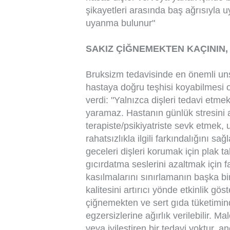
şikayetleri arasında baş ağrısıyla
uyanma bulunur"
SAKIZ ÇİĞNEMEKTEN KAÇININ,
Bruksizm tedavisinde en önemli uns
hastaya doğru teşhisi koyabilmesi ol
verdi: "Yalnızca dişleri tedavi etme
yaramaz. Hastanın günlük stresini 
terapiste/psikiyatriste sevk etmek
rahatsızlıkla ilgili farkındalığını s
geceleri dişleri korumak için plak
gıcırdatma seslerini azaltmak için f
kasılmalarını sınırlamanın başka bi
kalitesini artırıcı yönde etkinlik gö
çiğnemekten ve sert gıda tüketimind
egzersizlerine ağırlık verilebilir. 
veya iyileştiren bir tedavi yoktur, 