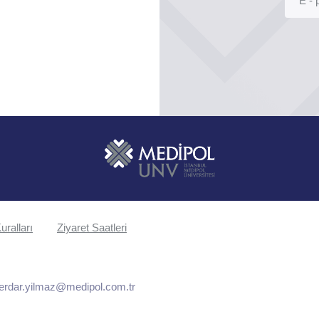
uralları
Ziyaret Saatleri
erdar.yilmaz@medipol.com.tr