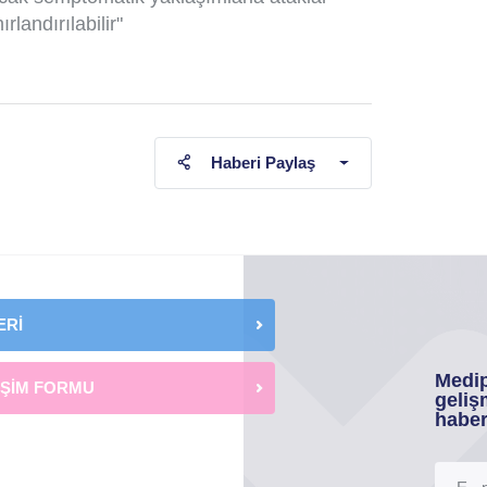
ırlandırılabilir"
Haberi Paylaş
ERİ
Medip
İŞİM FORMU
geliş
haber