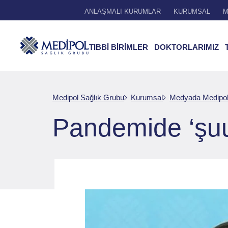
ANLAŞMALI KURUMLAR
KURUMSAL
M
TIBBİ BİRİMLER
DOKTORLARIMIZ
Medipol Sağlık Grubu
Kurumsal
Medyada Medipo
Pandemide ‘şuur