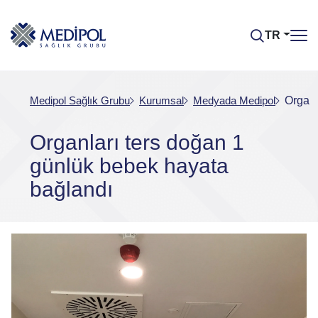
TR
Medipol Sağlık Grubu
Kurumsal
Medyada Medipol
Organl
Organları ters doğan 1
günlük bebek hayata
bağlandı