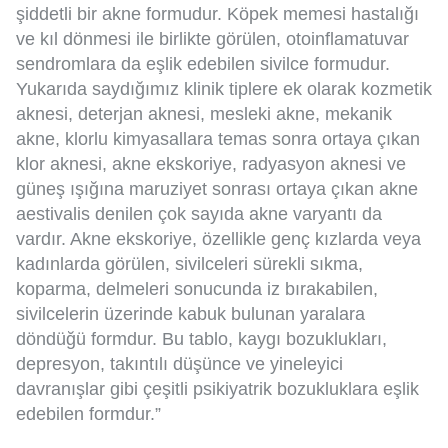
şiddetli bir akne formudur. Köpek memesi hastalığı
ve kıl dönmesi ile birlikte görülen, otoinflamatuvar
sendromlara da eşlik edebilen sivilce formudur.
Yukarıda saydığımız klinik tiplere ek olarak kozmetik
aknesi, deterjan aknesi, mesleki akne, mekanik
akne, klorlu kimyasallara temas sonra ortaya çıkan
klor aknesi, akne ekskoriye, radyasyon aknesi ve
güneş ışığına maruziyet sonrası ortaya çıkan akne
aestivalis denilen çok sayıda akne varyantı da
vardır. Akne ekskoriye, özellikle genç kızlarda veya
kadınlarda görülen, sivilceleri sürekli sıkma,
koparma, delmeleri sonucunda iz bırakabilen,
sivilcelerin üzerinde kabuk bulunan yaralara
döndüğü formdur. Bu tablo, kaygı bozuklukları,
depresyon, takıntılı düşünce ve yineleyici
davranışlar gibi çeşitli psikiyatrik bozukluklara eşlik
edebilen formdur.”