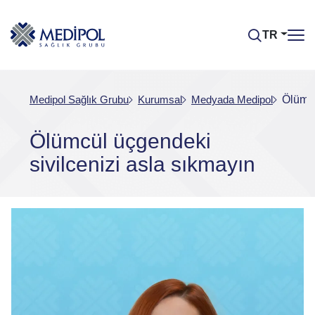
TR
Medipol Sağlık Grubu
Kurumsal
Medyada Medipol
Ölümcü
Ölümcül üçgendeki
sivilcenizi asla sıkmayın