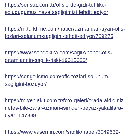
https://sonsoz.com.tr/ofislerde-gizli-tehlike-
soludugumuz-hava-sagligimizi-tehdit-ediyor
https://m.turktime.com/haber/uzmandan-uyari-ofis-
tozlari-solunum-sagligini-tehdit-ediyor/739275
https://www.sondakika.com/saglik/haber-ofis-
ortamlarinin-saglik-riski-19615630/
https://songelisme.com/ofis-tozlari-solunum-
sagligini-bozuyor/
https://m.yeniakit.com.tr/foto-galeri/orada-aldiginiz-
nefes-bile-zarar-uzman-isimden-beyaz-yakalilara-
uyari-147388
https://www.yasemin.com/saglik/haber/3049632-