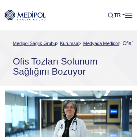
TR
Medipol Sağlık Grubu
Kurumsal
Medyada Medipol
Ofis T
Ofis Tozları Solunum
Sağlığını Bozuyor