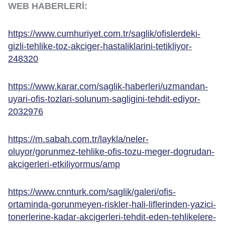
WEB HABERLERİ:
https://www.cumhuriyet.com.tr/saglik/ofislerdeki-
gizli-tehlike-toz-akciger-hastaliklarini-tetikliyor-
248320
https://www.karar.com/saglik-haberleri/uzmandan-
uyari-ofis-tozlari-solunum-sagligini-tehdit-ediyor-
2032976
https://m.sabah.com.tr/laykla/neler-
oluyor/gorunmez-tehlike-ofis-tozu-meger-dogrudan-
akcigerleri-etkiliyormus/amp
https://www.cnnturk.com/saglik/galeri/ofis-
ortaminda-gorunmeyen-riskler-hali-liflerinden-yazici-
tonerlerine-kadar-akcigerleri-tehdit-eden-tehlikelere-