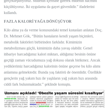
gerçekleştiriyoruz. Midenin içerisine girerek midenin hacmini
küçültüyoruz. İki uygulama da gayet güvenlidir.” ifadelerini
kullandı.
FAZLA KALORİ YAĞA DÖNÜŞÜYOR
Kilo alma ya da verme konusundaki temel kıstasları anlatan Doç.
Dr. Mehmet Gök, “Bütün hastaların kendi yaşam biçimleri,
metabolik faktörleri birbirinden farklıdır. Kimimizin
metabolizması güçlü, kimimizin daha yavaş olabilir. Genel
itibariye harcadığımız kalori miktarı, aldığımız besinin önüne
geçtiği zaman vücudumuza yağ dokusu olarak birikmez. Ancak
yediklerimiz harcadığımız kalorinin önüne geçerse bu kilo alımı
anlamına gelmektedir. Bunda yaş faktörü de önemlidir. Özellikle
gençlerin yağ yakım hızı ile yaşlıların yağ yakım hızı arasında
ciddi fark bulunmaktadır.” şeklinde konuştu.