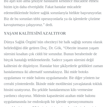
Bu aşırı kilo alma şekliyle hastaların kendince mücadele etmesi
bizim için daha elverişlidir. Fakat hastalar mücadele
edemediklerinde bizlere sağlık sorunlarıyla birlikte başvuruyorlar.
Biz de bu sorunları tıbbi operasyonlarla ya da işlemlerle çözüme
kavuşturmaya çalışıyoruz.” dedi.
YAŞAM KALİTESİNİ AZALTIYOR
Dünya Sağlık Örgütü’nün obeziteyi bir halk sağlığı sorunu olarak
belirlediğini dile getiren Doç. Dr. Gök, “Obezite insanın yaşam
süresini kısaltan çok ciddi bir sorundur. Bunun beraberinde de
birçok hastalığı tetiklemektedir. Sadece yaşam süresini değil
kalitesini de düşürüyor. Hastalar bize şikâyetlerle geldikleri zaman
hastalarımıza iki alternatif sunmaktayız. İlki mide botoks
uygulaması ve mide balonu uygulamasıdır. Bir diğer yöntem ise
cerrahi yöntemlerdir. İlkinde mide motilitesini yavaşlatarak tokluk
hissini uzatıyoruz. Bu şekilde hastalarımızın kilo vermesine
yardımcı oluyoruz. Midenin kapasitesini azaltan mide balonu
uygulamasında ise endoskopik bir işlemle operasyonumuzu