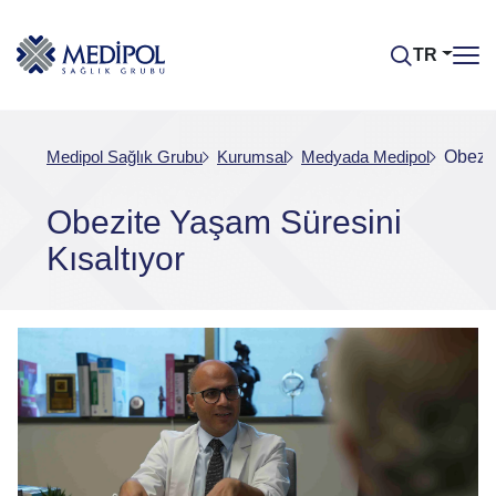
TR
Medipol Sağlık Grubu
Kurumsal
Medyada Medipol
Obezit
Obezite Yaşam Süresini
Kısaltıyor