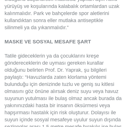
yürüyüş ve koşularında kalabalık ortamlardan uzak
kalınmalıdır. Park ve bahçelerde spor aletlerini
kullandıktan sonra eller mutlaka antiseptikle
silinmeli ya da yıkanmalıdır.”
MASKE VE SOSYAL MESAFE ŞART
Tatile gideceklerin ya da çocuklarını kreşe
göndereceklerin de uyması gereken kurallar
olduğunu belirten Prof. Dr. Yaprak, şu bilgileri
paylaştı: “Havuzlarda zaten klorlama yöntemi
bulunduğu için denizinde tuzlu ve geniş su kitlesi
olmasını göz önüne alırsak deniz suyu veya havuz
suyunun yutulması ile bulaş olmaz ancak burada da
yakınınızdaki hasta bir insanın öksürmesi veya
hapşırması hastalık için risk oluşturur. Dolayısı ile
suyun içinde sosyal mesafeye uyulur suyun dışında
şezlonglar arası 1.5 metre mesafe bırakılır ise bulaş