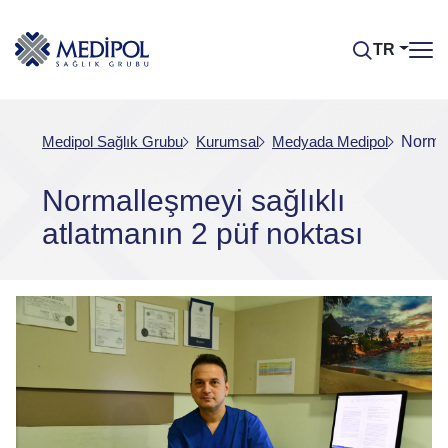
TR
Medipol Sağlık Grubu
Kurumsal
Medyada Medipol
Normal
Normalleşmeyi sağlıklı
atlatmanın 2 püf noktası