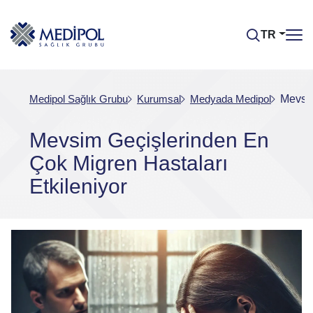
TR
Medipol Sağlık Grubu
Kurumsal
Medyada Medipol
Mevsim
Mevsim Geçişlerinden En
Çok Migren Hastaları
Etkileniyor