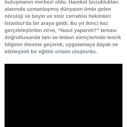
buluşmanın merkezi oldu. Hareket bozuklukları
alanında uzmanlaşmış dünyanın önde gelen
nöroloji ve beyin ve sinir cerrahisi hekimleri
İstanbul’da bir araya geldi. Bu yıl ikinci kez
gerçekleştirilen zirve, “Nasıl yaparım?” teması
doğrultusunda tanı ve tedavi süreçlerinde teorik
bilginin ötesine geçerek, uygulamaya dayalı ve
etkileşimli bir eğitim ortamı oluşturdu.