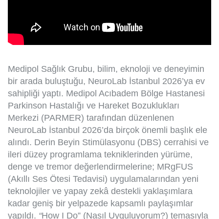
Medipol Sağlık Grubu, bilim, eknoloji ve deneyimin
bir arada buluştuğu, NeuroLab İstanbul 2026’ya ev
sahipliği yaptı. Medipol Acıbadem Bölge Hastanesi
Parkinson Hastalığı ve Hareket Bozuklukları
Merkezi (PARMER) tarafından düzenlenen
NeuroLab İstanbul 2026’da birçok önemli başlık ele
alındı. Derin Beyin Stimülasyonu (DBS) cerrahisi ve
ileri düzey programlama tekniklerinden yürüme,
denge ve tremor değerlendirmelerine; MRgFUS
(Akıllı Ses Ötesi Tedavisi) uygulamalarından yeni
teknolojiler ve yapay zekâ destekli yaklaşımlara
kadar geniş bir yelpazede kapsamlı paylaşımlar
yapıldı.
“
How I Do” (Nasıl Uyguluyorum?) temasıyla