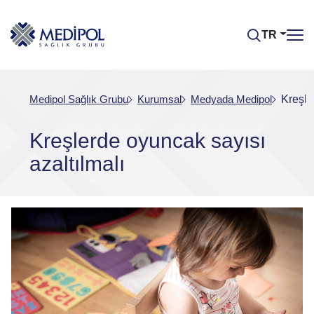
TR
Medipol Sağlık Grubu
Kurumsal
Medyada Medipol
Kreşle
Kreşlerde oyuncak sayısı
azaltılmalı