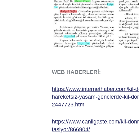
WEB HABERLERİ:
https://www.internethaber.com/kil-d
hareketsiz-yasam-genclerde-kil-donm
2447723.htm
https://www.canligaste.com/kil-don
tasiyor/866904/