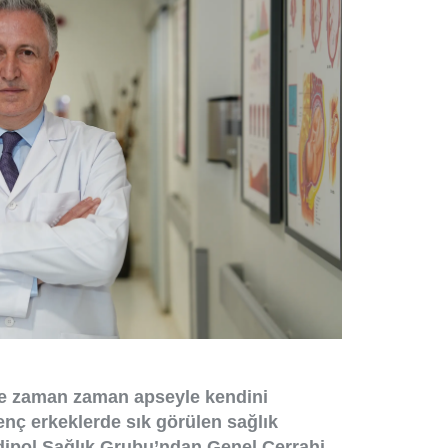
ve zaman zaman apseyle kendini
enç erkeklerde sık görülen sağlık
edipol Sağlık Grubu’ndan Genel Cerrahi