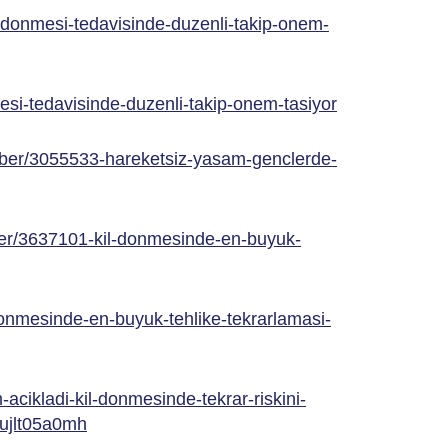
-donmesi-tedavisinde-duzenli-takip-onem-
esi-tedavisinde-duzenli-takip-onem-tasiyor
aber/3055533-hareketsiz-yasam-genclerde-
ber/3637101-kil-donmesinde-en-buyuk-
nmesinde-en-buyuk-tehlike-tekrarlamasi-
-acikladi-kil-donmesinde-tekrar-riskini-
2ujlt05a0mh