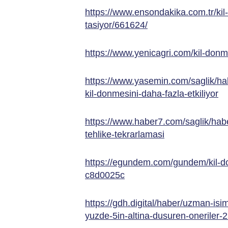
https://www.ensondakika.com.tr/kil
tasiyor/661624/
https://www.yenicagri.com/kil-donm
https://www.yasemin.com/saglik/h
kil-donmesini-daha-fazla-etkiliyor
https://www.haber7.com/saglik/ha
tehlike-tekrarlamasi
https://egundem.com/gundem/kil-do
c8d0025c
https://gdh.digital/haber/uzman-isim
yuzde-5in-altina-dusuren-oneriler-