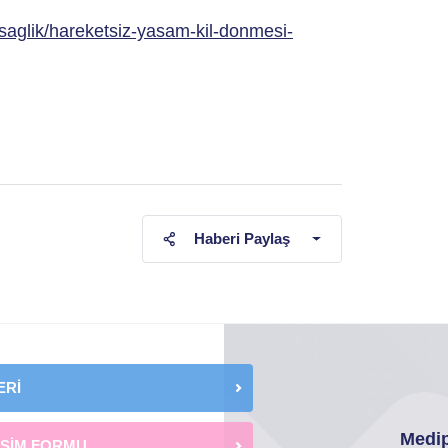
saglik/hareketsiz-yasam-kil-donmesi-
Haberi Paylaş
ERİ
Medip
İŞİM FORMU