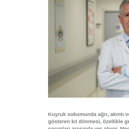
Kuyruk sokumunda ağrı, akıntı 
gösteren kıl dönmesi, özellikle g
sorunları arasında yer alıyor. M