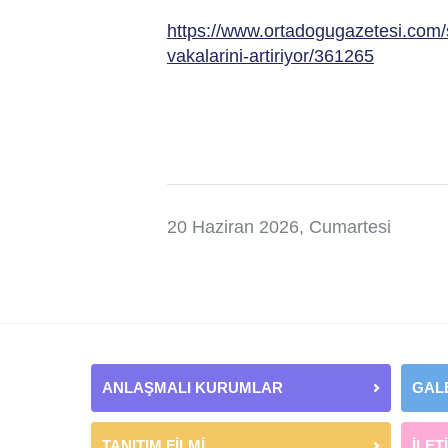
https://www.ortadogugazetesi.com/
vakalarini-artiriyor/361265
20 Haziran 2026, Cumartesi
ANLAŞMALI KURUMLAR
GAL
TANITIM FİLMİ
İLET