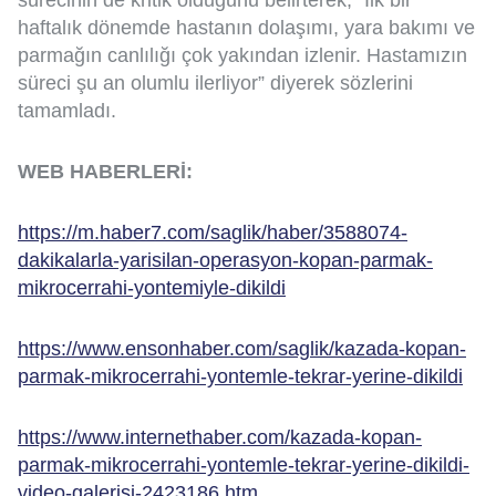
sürecinin de kritik olduğunu belirterek, “İlk bir
haftalık dönemde hastanın dolaşımı, yara bakımı ve
parmağın canlılığı çok yakından izlenir. Hastamızın
süreci şu an olumlu ilerliyor” diyerek sözlerini
tamamladı.
WEB HABERLERİ:
https://m.haber7.com/saglik/haber/3588074-
dakikalarla-yarisilan-operasyon-kopan-parmak-
mikrocerrahi-yontemiyle-dikildi
https://www.ensonhaber.com/saglik/kazada-kopan-
parmak-mikrocerrahi-yontemle-tekrar-yerine-dikildi
https://www.internethaber.com/kazada-kopan-
parmak-mikrocerrahi-yontemle-tekrar-yerine-dikildi-
video-galerisi-2423186.htm