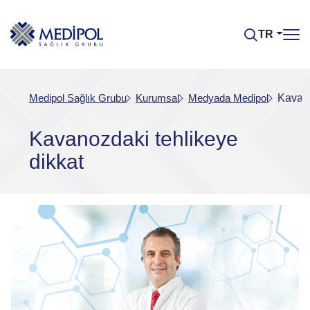
TR
Medipol Sağlık Grubu
Kurumsal
Medyada Medipol
Kavano
Kavanozdaki tehlikeye
dikkat